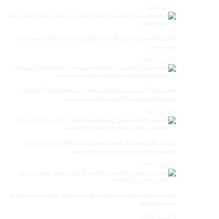
9 مايو، 2026
الدفاع الحسني الجديدي للألعاب الإلكترونية وصيف بطل المغرب بعد
مسار مميز
28 أبريل، 2026
تجديد الهياكل وتكريس الشفافية: مخرجات الجمع العام الاستثنائي
لمنتدى الصحافيين والإعلاميين الشباب. الجديدة
5 أبريل، 2026
عدسات الإعلامية توتق للحظة تتويجا لجائزة الفائزين الجوائز إتحاد
المصورين العرب بمعرض الفرس بالجديــدة
5 أكتوبر، 2025
صورة من معرض الفرس بالجديدة الدورة سادسة عشرة معرض الفرس
بعي ن الإعلامية
4 أكتوبر، 2025