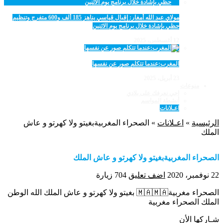
مولاي عبد الله أمغار: إقبال قياسي يناهز 185 ألف و600 متفرج وتنظيم
حظي بإشادة خلال برنامج يوم الاثنين
12 أغسطس، 2025
المغرب:عندما تتكلم صور عن نفسها
23 أبريل، 2025
منوعات
اجي نعرفك على بلادي
أنشطة المواسم
اعـلانات
الرئيسية
»
اعـلانات
»
الصحراء المغربيةبغيتو ولا كهرتو و عاش
الملك
الصحراء المغربيةبغيتو ولا كهرتو و عاش الملك
22 نوفمبر، 2020
اضف تعليق
704 زيارة
الصحراء مغربية🇲🇦🇲🇦 بغيتو ولا كهرتو و عاش الملك الله الوطن
الملك الصحراء مغربية
شـاركها الأن