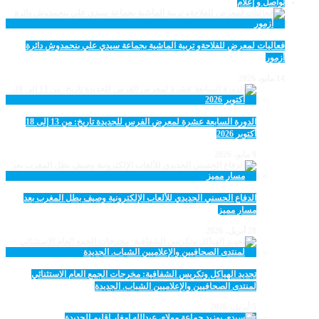
تواصل و إعلام
فعاليات لمعرض للفلاحةو تربية الماشية بجماعة سيدي علي بنحمدوش دائرة
أزمور
14 مايو، 2026
الدورة السابعة عشرة لمعرض الفرس للجديدة تاريخ: من 13 إلى 18
أكتوبر 2026
9 مايو، 2026
الدفاع الحسني الجديدي للألعاب الإلكترونية وصيف بطل المغرب بعد
مسار مميز
28 أبريل، 2026
تجديد الهياكل وتكريس الشفافية: مخرجات الجمع العام الاستثنائي
لمنتدى الصحافيين والإعلاميين الشباب. الجديدة
5 أبريل، 2026