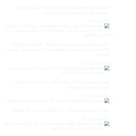
عدسات الإعلامية توتق للحظة تتويجا لجائزة الفائزين الجوائز إتحاد
المصورين العرب بمعرض الفرس بالجديــدة
5 أكتوبر، 2025
احتضنت فعاليات موسم مولاي عبد الله أمغار ، فعاليات الدورة الأولى
لجائزة مولاي عبد الله أمغار للصحافة بلغت 19عملا في مختلف الأجناس
الصحفية
18 أغسطس، 2025
اختتام موسم مولاي عبد الله أمغار 2025 .. نجاح جماهيري استثنائي
وانعكاسات متعددة القطاعات
17 أغسطس، 2025
سهرة الستاتي تستقطب أكثر من 300 ألف متفرج في ليلة استثنائية
15 أغسطس، 2025