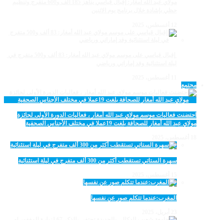
مولاي عبد الله أمغار: إقبال قياسي يناهز 185 ألف و600 متفرج وتنظيم
حظي بإشادة خلال برنامج يوم الاثنين
12 أغسطس، 2025
‏‪ إقبال قياسي على موسم مولاي عبد الله أمغار: 83 ألف و500 متفرج في
ليلة استثنائية وفد إماراتي ورياضي
11 أغسطس، 2025
مجتمع
احتضنت فعاليات موسم مولاي عبد الله أمغار ، فعاليات الدورة الأولى لجائزة
مولاي عبد الله أمغار للصحافة بلغت 19عملا في مختلف الأجناس الصحفية
18 أغسطس، 2025
سهرة الستاتي تستقطب أكثر من 300 ألف متفرج في ليلة استثنائية
15 أغسطس، 2025
المغرب:عندما تتكلم صور عن نفسها
23 أبريل، 2025