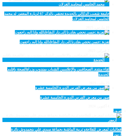
جامعة شعيب الدكالي بالجديدة تحتفي بالذكر 67 لزيارة المغفور له محمد
الخامس لمحاميد الغزلان
10 مارس، 2025
تعزية :حسن نجحي يغادرنا إلى دار البقاءإنالله وإنا إليه راجعون
2 فبراير، 2025
لقاء منتدى الصحافيين والإعلاميين الشباب بمندوب وزراةالصحة بإقليم
الجديدة
25 يناير، 2025
صور من معرض الفرس الدورة الخامسة عشرة
4 أكتوبر، 2024
صـور
فعاليات لمعرض للفلاحةو تربية الماشية بجماعة سيدي علي بنحمدوش دائرة
أزمور