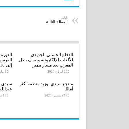
k
S
e
e
a
I
i
i
n
n
b
h
r
l
t
التالي
المقالة التالية
g
e
a
s
A
e
r
r
p
e
r
الدفاع الحسني الجديدي
الدورة
p
للألعاب الإلكترونية وصيف بطل
المغرب بعد مسار مميز
إلى 18 أكتوبر 2026
28 أبريل، 2026
9 مايو، 2026
منتجع سيدي بوزيد منطقة أكثر
سيدي ب
أمانًا
عبدالله
17 ديسمبر، 2025
18 يناير، 2026