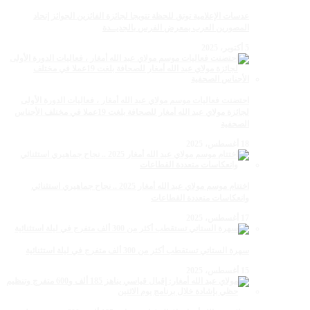
عدسات الإعلامية توتق للحظة تتويجا لجائزة الفائزين الجوائز إتحاد
المصورين العرب بمعرض الفرس بالجديــدة
5 أكتوبر، 2025
احتضنت فعاليات موسم مولاي عبد الله أمغار ، فعاليات الدورة الأولى
لجائزة مولاي عبد الله أمغار للصحافة بلغت 19عملا في مختلف الأجناس
الصحفية
18 أغسطس، 2025
اختتام موسم مولاي عبد الله أمغار 2025 .. نجاح جماهيري استثنائي
وانعكاسات متعددة القطاعات
17 أغسطس، 2025
سهرة الستاتي تستقطب أكثر من 300 ألف متفرج في ليلة استثنائية
15 أغسطس، 2025