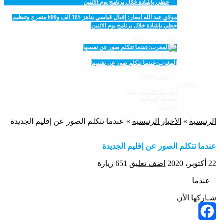
مولاي عبد الله أمغار: إقبال قياسي يناهز 185 ألف و600 متفرج وتنظيم
حظي بإشادة خلال برنامج يوم الاثنين
12 أغسطس، 2025
المغرب:عندما تتكلم صور عن نفسها
23 أبريل، 2025
منوعات
اجي نعرفك على بلادي
أنشطة المواسم
اعـلانات
الرئيسية
»
الاخبار الرئيسية
»
عندما تتكلم الصور عن إقليم الجديدة
عندما تتكلم الصور عن إقليم الجديدة
22 أكتوبر، 2020
اضف تعليق
651 زيارة
عندما
شـاركها الأن