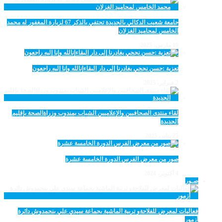
جامعة شعيب الدكالي بالجديدة تحتفي بالذكر 67 لزيارة المغفور له محمد
الخامس لمحاميد الغزلان
10 مارس، 2025
تعزية :حسن نجحي يغادرنا إلى دار البقاءإنالله وإنا إليه راجعون
2 فبراير، 2025
لقاء منتدى الصحافيين والإعلاميين الشباب بمندوب وزراةالصحة بإقليم
الجديدة
25 يناير، 2025
صور من معرض الفرس الدورة الخامسة عشرة
4 أكتوبر، 2024
صـور
فعاليات لمعرض للفلاحةو تربية الماشية بجماعة سيدي علي بنحمدوش دائرة
أزمور