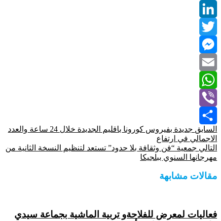
Facebook
LinkedIn
Twitter
Messenger
Email
WhatsApp
Viber
السابق
جديدة بفيروس كورونا باقليم الجديدة خلال 24 ساعة والعدد
Share
الاجمالي في ارتفاع
التالي
جمعية “فن وثقافة بلا حدود” تستعد لتنظيم النسخة الثانية من
مهرجانها السنوي ببلجيكا
مقالات مشابهة
فعاليات لمعرض للفلاحةو تربية الماشية بجماعة سيدي