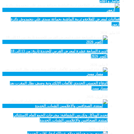
تواصل و إعلام
فعاليات لمعرض للفلاحةو تربية الماشية بجماعة سيدي علي بنحمدوش دائرة
أزمور
14 مايو، 2026
الدورة السابعة عشرة لمعرض الفرس للجديدة تاريخ: من 13 إلى 18
أكتوبر 2026
9 مايو، 2026
الدفاع الحسني الجديدي للألعاب الإلكترونية وصيف بطل المغرب بعد
مسار مميز
28 أبريل، 2026
تجديد الهياكل وتكريس الشفافية: مخرجات الجمع العام الاستثنائي
لمنتدى الصحافيين والإعلاميين الشباب. الجديدة
5 أبريل، 2026