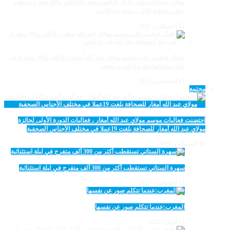
مولاي عبد الله أمغار: إقبال قياسي يناهز 185 ألف و600 متفرج وتنظيم
حظي بإشادة خلال برنامج يوم الاثنين
12 أغسطس، 2025
‏‪ إقبال قياسي على موسم مولاي عبد الله أمغار: 83 ألف و500 متفرج في
ليلة استثنائية وفد إماراتي ورياضي
11 أغسطس، 2025
مجتمع
احتضنت فعاليات موسم مولاي عبد الله أمغار ، فعاليات الدورة الأولى لجائزة
مولاي عبد الله أمغار للصحافة بلغت 19عملا في مختلف الأجناس الصحفية
18 أغسطس، 2025
سهرة الستاتي تستقطب أكثر من 300 ألف متفرج في ليلة استثنائية
15 أغسطس، 2025
المغرب:عندما تتكلم صور عن نفسها
23 أبريل، 2025