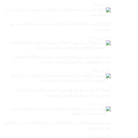
9 مايو، 2026
الدفاع الحسني الجديدي للألعاب الإلكترونية وصيف بطل المغرب بعد
مسار مميز
28 أبريل، 2026
تجديد الهياكل وتكريس الشفافية: مخرجات الجمع العام الاستثنائي
لمنتدى الصحافيين والإعلاميين الشباب. الجديدة
5 أبريل، 2026
عدسات الإعلامية توتق للحظة تتويجا لجائزة الفائزين الجوائز إتحاد
المصورين العرب بمعرض الفرس بالجديــدة
5 أكتوبر، 2025
صورة من معرض الفرس بالجديدة الدورة سادسة عشرة معرض الفرس
بعي ن الإعلامية
4 أكتوبر، 2025