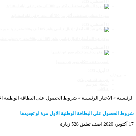
17 أغسطس، 2025
سهرة الستاتي تستقطب أكثر من 300 ألف متفرج في ليلة استثنائية
15 أغسطس، 2025
مولاي عبد الله أمغار: إقبال قياسي يناهز 185 ألف و600 متفرج وتنظيم حظي بإشادة خلال برنامج يوم الاثنين
12 أغسطس، 2025
المغرب:عندما تتكلم صور عن نفسها
23 أبريل، 2025
منوعات
اجي نعرفك على بلادي
أنشطة المواسم
اعـلانات
الرئيسية
»
الاخبار الرئيسية
»
شروط الحصول على البطاقة الوطنية الاو
شروط الحصول على البطاقة الوطنية الاول مرة او تجديدها
17 أكتوبر، 2020
اضف تعليق
528 زيارة