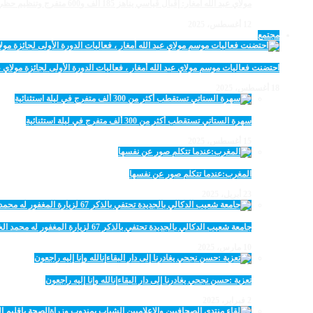
مولاي عبد الله أمغار: إقبال قياسي يناهز 185 ألف و600 متفرج وتنظيم حظي بإشادة خلال برنامج يوم الاثنين
12 أغسطس، 2025
مجتمع
احتضنت فعاليات موسم مولاي عبد الله أمغار ، فعاليات الدورة الأولى لجائزة مولاي عبد الله أمغار للصحافة ب
18 أغسطس، 2025
سهرة الستاتي تستقطب أكثر من 300 ألف متفرج في ليلة استثنائية
15 أغسطس، 2025
المغرب:عندما تتكلم صور عن نفسها
23 أبريل، 2025
جامعة شعيب الدكالي بالجديدة تحتفي بالذكر 67 لزيارة المغفور له محمد الخامس لمحاميد الغزلان
10 مارس، 2025
تعزية :حسن نجحي يغادرنا إلى دار البقاءإنالله وإنا إليه راجعون
2 فبراير، 2025