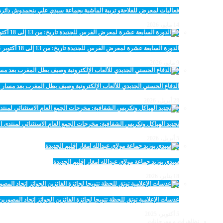
فعاليات لمعرض للفلاحةو تربية الماشية بجماعة سيدي علي بنحمدوش دائرة
14 مايو، 2026
الدورة السابعة عشرة لمعرض الفرس للجديدة تاريخ: من 13 إلى 18 أكتوبر 2026
9 مايو، 2026
الدفاع الحسني الجديدي للألعاب الإلكترونية وصيف بطل المغرب بعد مسار 
28 أبريل، 2026
تجديد الهياكل وتكريس الشفافية: مخرجات الجمع العام الاستثنائي لمنتدى ال
5 أبريل، 2026
سيدي بوزيد جماعة مولاي عبدالله امغار إقليم الجديدة
18 يناير، 2026
عدسات الإعلامية توتق للحظة تتويجا لجائزة الفائزين الجوائز إتحاد المصو
5 أكتوبر، 2025
تظاهرات و مهرجانات