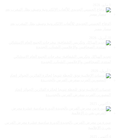
9 مايو، 2026
الدفاع الحسني الجديدي للألعاب الإلكترونية وصيف بطل المغرب بعد
مسار مميز
28 أبريل، 2026
تجديد الهياكل وتكريس الشفافية: مخرجات الجمع العام الاستثنائي
لمنتدى الصحافيين والإعلاميين الشباب. الجديدة
5 أبريل، 2026
عدسات الإعلامية توتق للحظة تتويجا لجائزة الفائزين الجوائز إتحاد
المصورين العرب بمعرض الفرس بالجديــدة
5 أكتوبر، 2025
صورة من معرض الفرس بالجديدة الدورة سادسة عشرة معرض الفرس
بعي ن الإعلامية
4 أكتوبر، 2025