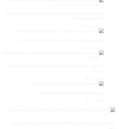
جامعة شعيب الدكالي بالجديدة تحتفي بالذكر 67 لزيارة المغفور له محمد
الخامس لمحاميد الغزلان
10 مارس، 2025
تعزية :حسن نجحي يغادرنا إلى دار البقاءإنالله وإنا إليه راجعون
2 فبراير، 2025
لقاء منتدى الصحافيين والإعلاميين الشباب بمندوب وزراةالصحة بإقليم
الجديدة
25 يناير، 2025
صور من معرض الفرس الدورة الخامسة عشرة
4 أكتوبر، 2024
صـور
فعاليات لمعرض للفلاحةو تربية الماشية بجماعة سيدي علي بنحمدوش دائرة
أزمور