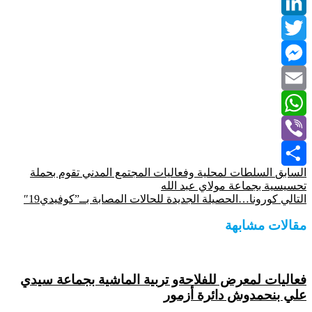
Facebook
LinkedIn
Twitter
Messenger
Email
WhatsApp
Viber
السابق
السلطات لمحلية وفعاليات المجتمع المدني تقوم بحملة
Share
تحسيسية بجماعة مولاي عبد الله
التالي
كورونا…الحصيلة الجديدة للحالات المصابة بــ”كوفيدي19″
مقالات مشابهة
فعاليات لمعرض للفلاحةو تربية الماشية بجماعة سيدي
علي بنحمدوش دائرة أزمور