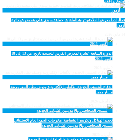
تواصل و إعلام
فعاليات لمعرض للفلاحةو تربية الماشية بجماعة سيدي علي بنحمدوش دائرة
أزمور
14 مايو، 2026
الدورة السابعة عشرة لمعرض الفرس للجديدة تاريخ: من 13 إلى 18
أكتوبر 2026
9 مايو، 2026
الدفاع الحسني الجديدي للألعاب الإلكترونية وصيف بطل المغرب بعد
مسار مميز
28 أبريل، 2026
تجديد الهياكل وتكريس الشفافية: مخرجات الجمع العام الاستثنائي
لمنتدى الصحافيين والإعلاميين الشباب. الجديدة
5 أبريل، 2026