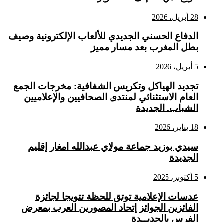
28 أبريل، 2026
الدفاع الحسني الجديدي للألعاب الإلكترونية وصيف
بطل المغرب بعد مسار مميز
5 أبريل، 2026
تجديد الهياكل وتكريس الشفافية: مخرجات الجمع
العام الاستثنائي لمنتدى الصحافيين والإعلاميين
الشباب. الجديدة
18 يناير، 2026
سيدي بوزيد جماعة مولاي عبدالله امغار إقليم
الجديدة
5 أكتوبر، 2025
عدسات الإعلامية توتق للحظة تتويجا لجائزة
الفائزين الجوائز إتحاد المصورين العرب بمعرض
الفرس بالجديــدة