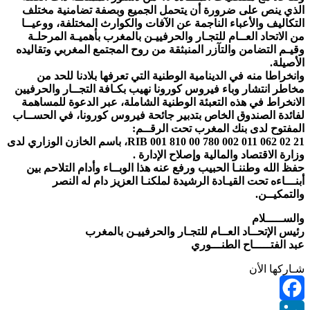
الذي ينص على ضرورة أن يتحمل الجميع وبصفة تضامنية مختلف
التكاليف والأعباء الناجمة عن الآفات والكوارث المختلفة، ووعيــا
من الاتحاد العــام للتجـار والحرفييـن بالمغرب بأهميـة المرحلـة
وقيـم التضامن والتآزر المنبثقة من روح المجتمع المغربي وتقاليده
الأصيلة.
وانخراطا منه في الدينامية الوطنية التي تعرفها بلادنا للحد من
مخاطر انتشار وباء فيروس كورونا نهيب بكـافة التجــار والحرفيين
الانخراط في هذه التعبئة الوطنية الشاملة، عبر الدعوة للمساهمة
لفائدة الصندوق الخاص بتدبير جائحة فيروس كورونا، في الحســاب
المفتوح لدى بنك المغرب تحت الرقــم:
RIB 001 810 00 780 002 011 062 02 21، باسم الخازن الوزاري لدى
وزارة الاقتصاد والمالية وإصلاح الإدارة .
حفظ الله وطننـا الحبيب ورفع عنه هذا الوبــاء وأدام التلاحم بين
أبنـــاءه تحت القيـادة الرشيدة لملكنـا العزيز دام له النصر
والتمكيــن.
والســـــلام
رئيس الإتحــاد العــام للتجـار والحرفييـن بالمغرب
عبد الفتـــــاح الطنـــوري
شـاركها الأن