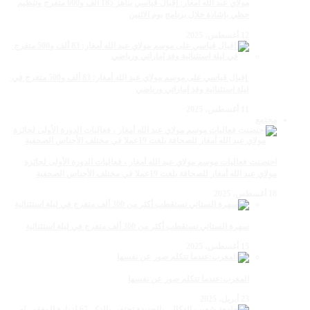
مولاي عبد الله أمغار: إقبال قياسي يناهز 185 ألف و600 متفرج وتنظيم
حظي بإشادة خلال برنامج يوم الاثنين
12 أغسطس، 2025
‏‪ إقبال قياسي على موسم مولاي عبد الله أمغار: 83 ألف و500 متفرج في
ليلة استثنائية وفد إماراتي ورياضي
11 أغسطس، 2025
مجتمع
احتضنت فعاليات موسم مولاي عبد الله أمغار ، فعاليات الدورة الأولى لجائزة
مولاي عبد الله أمغار للصحافة بلغت 19عملا في مختلف الأجناس الصحفية
18 أغسطس، 2025
سهرة الستاتي تستقطب أكثر من 300 ألف متفرج في ليلة استثنائية
15 أغسطس، 2025
المغرب:عندما تتكلم صور عن نفسها
23 أبريل، 2025