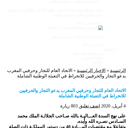
مولاي عبد الله أمغار: إقبال قياسي يناهز 185 ألف و600 متفرج وتنظيم
حظي بإشادة خلال برنامج يوم الاثنين
12 أغسطس، 2025
المغرب:عندما تتكلم صور عن نفسها
23 أبريل، 2025
منوعات
اجي نعرفك على بلادي
أنشطة المواسم
اعـلانات
الرئيسية
»
الاخبار الرئيسية
»
الاتحاد العام للتجار وحرفيي المغرب
يدعو التجار والحرفيين للانخراط في التعبئة الوطنية الشاملة
الاتحاد العام للتجار وحرفيي المغرب يدعو التجار والحرفيين
للانخراط في التعبئة الوطنية الشاملة
4 أبريل، 2020
اضف تعليق
803 زيارة
على نهج السدة العـــاليـة بالله صـاحب الجلالـة الملك محمد
السـادس نصـره الله وأيده.
وتفاعلا مع مقتضيات المـــادة 40 من دستور المملكـة ذات الصلة