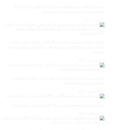
عدسات الإعلامية توتق للحظة تتويجا لجائزة الفائزين الجوائز إتحاد
المصورين العرب بمعرض الفرس بالجديــدة
5 أكتوبر، 2025
احتضنت فعاليات موسم مولاي عبد الله أمغار ، فعاليات الدورة الأولى
لجائزة مولاي عبد الله أمغار للصحافة بلغت 19عملا في مختلف الأجناس
الصحفية
18 أغسطس، 2025
اختتام موسم مولاي عبد الله أمغار 2025 .. نجاح جماهيري استثنائي
وانعكاسات متعددة القطاعات
17 أغسطس، 2025
سهرة الستاتي تستقطب أكثر من 300 ألف متفرج في ليلة استثنائية
15 أغسطس، 2025