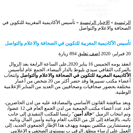
منوعات
اجي نعرفك على بلادي
أنشطة المواسم
اعـلانات
الرئيسية
»
الاخبار الرئيسية
»
تأسيس الأكاديمية المغربية للتكوين في
الصحافة والاعلام والتواصل
تأسيس الأكاديمية المغربية للتكوين في الصحافة والاعلام والتواصل
20 فبراير، 2020
اضف تعليق
894 زيارة
انعقد يومه الخميس 16 يناير 2020,على الساعة الرابعة بعد الزوال
بالمركب الثقافي سيدي بليوط بالدار البيضاء، الجمع عام لتأسيس
الأكاديمية المغربية للتكوين في الصحافة والاعلام والتواصل
وانتخاب
أعضاء مكتب تسييرها وقد حضر أكثر من 20 شخص من أعمار
مختلفة بحضور صحافيات وصحافيين من العديد من المنابر الإعلامية
الوطنية.
وبعد مناقشة القانون الأساسي والمصادقة عليه من لدن الحاضرين،
حُدد عدد أعضاء مكتب الجمعية من لدن الجمع العام في 12 عضوا،
وتم انتخاب الزميل “
خالد أمين
” رئيسا للمكتب التنفيذي إلى جانب
نائبه، بالإضافة إلى كل من الكاتب العام ونائبه وأمين المال ونائبه
ومستشارين مكلفين بمهمة ويهدف هذا الإطار الجمعوي الجديد، إلى
العمل على إرساء منطق الرقي ب بمستوي الصحفي و الإعلامي