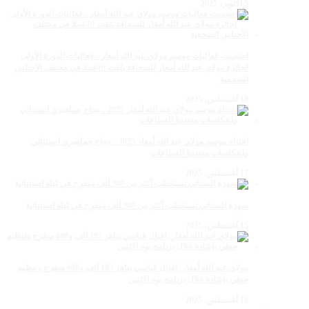
5 أكتوبر، 2025
احتضنت فعاليات موسم مولاي عبد الله أمغار ، فعاليات الدورة الأولى
لجائزة مولاي عبد الله أمغار للصحافة بلغت 19عملا في مختلف الأجناس
الصحفية
18 أغسطس، 2025
اختتام موسم مولاي عبد الله أمغار 2025 .. نجاح جماهيري استثنائي
وانعكاسات متعددة القطاعات
17 أغسطس، 2025
سهرة الستاتي تستقطب أكثر من 300 ألف متفرج في ليلة استثنائية
15 أغسطس، 2025
مولاي عبد الله أمغار: إقبال قياسي يناهز 185 ألف و600 متفرج وتنظيم
حظي بإشادة خلال برنامج يوم الاثنين
12 أغسطس، 2025