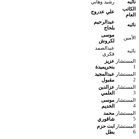
نائبه
رشيد وهابي
الكاتب
علي عدروج
العام
عبدالرحيم
نائبه
بلحاج
موسى
الأمين
لكروش
عبدالصمد
نائبه
فكري
المستشار
عزيز
1
بنحريميدة
المستشار
عبدالمجيد
2
مقبول
المستشار
عزالدين
3
العلمي
المستشار
موسى
4
الخديم
المستشار
محمد
5
شاقوري
المستشار
ابت حزم
6
بطل