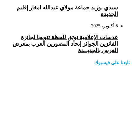
سيدي بوزيد جماعة مولاي عبدالله امغار إقليم
الجديدة
5 أكتوبر، 2025
عدسات الإعلامية توتق للحظة تتويجا لجائزة
الفائزين الجوائز إتحاد المصورين العرب بمعرض
الفرس بالجديــدة
تابعنا على فيسبوك