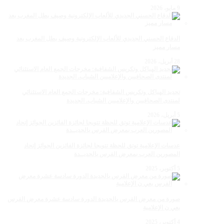
9 مايو، 2026
الدفاع الحسني الجديدي للألعاب الإلكترونية وصيف بطل المغرب بعد
مسار مميز
28 أبريل، 2026
تجديد الهياكل وتكريس الشفافية: مخرجات الجمع العام الاستثنائي
لمنتدى الصحافيين والإعلاميين الشباب. الجديدة
5 أبريل، 2026
عدسات الإعلامية توتق للحظة تتويجا لجائزة الفائزين الجوائز إتحاد
المصورين العرب بمعرض الفرس بالجديــدة
5 أكتوبر، 2025
صورة من معرض الفرس بالجديدة الدورة سادسة عشرة معرض الفرس
بعي ن الإعلامية
4 أكتوبر، 2025