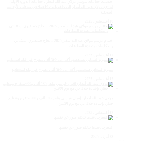
احتضنت فعاليات موسم مولاي عبد الله أمغار ، فعاليات الدورة الأولى
لجائزة مولاي عبد الله أمغار للصحافة بلغت 19عملا في مختلف الأجناس
الصحفية
18 أغسطس، 2025
اختتام موسم مولاي عبد الله أمغار 2025 .. نجاح جماهيري استثنائي
وانعكاسات متعددة القطاعات
17 أغسطس، 2025
سهرة الستاتي تستقطب أكثر من 300 ألف متفرج في ليلة استثنائية
15 أغسطس، 2025
مولاي عبد الله أمغار: إقبال قياسي يناهز 185 ألف و600 متفرج وتنظيم
حظي بإشادة خلال برنامج يوم الاثنين
12 أغسطس، 2025
المغرب:عندما تتكلم صور عن نفسها
23 أبريل، 2025