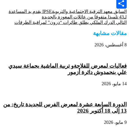
Viber
السابق
معهد الترقية الاجتماعية والتربويةIPSE يقدم يد المساعدة
Share
لـ43 تلميذا متفوقا من عائلات المعوزة بالجديدة
التالي
الدرك الملكي يطلق طائرات “درون” لمراقبة الطرقات
مقالات مشابهة
8 أغسطس، 2026
فعاليات لمعرض للفلاحةو تربية الماشية بجماعة سيدي
علي بنحمدوش دائرة أزمور
14 مايو، 2026
الدورة السابعة عشرة لمعرض الفرس للجديدة تاريخ: من
13 إلى 18 أكتوبر 2026
9 مايو، 2026