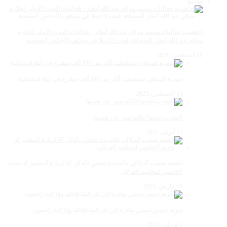
مجتمع
احتضنت فعاليات موسم مولاي عبد الله أمغار ، فعاليات الدورة الأولى لجائزة
مولاي عبد الله أمغار للصحافة بلغت 19عملا في مختلف الأجناس الصحفية
18 أغسطس، 2025
سهرة الستاتي تستقطب أكثر من 300 ألف متفرج في ليلة استثنائية
15 أغسطس، 2025
المغرب:عندما تتكلم صور عن نفسها
23 أبريل، 2025
جامعة شعيب الدكالي بالجديدة تحتفي بالذكر 67 لزيارة المغفور له محمد
الخامس لمحاميد الغزلان
10 مارس، 2025
تعزية :حسن نجحي يغادرنا إلى دار البقاءإنالله وإنا إليه راجعون
2 فبراير، 2025