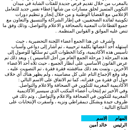
بالمغرب من خلال تقديم فرص جديدة للفئات الشابة في ميدان
التكوين المتميز لخلق مسارات من شأنها إعطاء نفس جديد للتعامل
الإعلامي مع القضايا الوطنية و من خلال إنجاز و تنظيم دورات
تكوينية لفائدة الصحفيين، في إطار الشراكة والتنسيق والتعاون مع
جميع القطاعات المعنية بالصحافة و الاعلام والتواصل، وذلك وفق ما
تنص عليه المواثق و القوانين المنظمة. .
وأشرف عن هذا الجمع أعضاء اللجنة التحضيرية ، حيث
استهله أحد أعضائها بكلمة ترحيبية ، تم أشار إلى دواعي وأسباب
تأسيس هذه الأكاديمية، وكذا الخطوات التي تم سلكها للوصول إلى
هذه المرحلة ( مرحلة الجمع العام من أجل التأسيس ) ، وبعد ذلك تم
عرض القانون الأساسي على أنظار الجميع ، حيث تلاه أحد الأعضاء
الآخرين ، وتمت بعد ذلك مناقشته فقرة فقرة ، تم التصويت عليه ،
وقد وقع الإجماع التام على كل مضامينه ، ولم يظهر هناك أي خلاف
حول أي فقرة من فقراته، كما تم الاتفاق على الاسم التالي :
الأكاديمية المغربية للتكوين في الصحافة والاعلام والتواصل.
وفي الأخير تم إنتخاب أعضاء المكتب الذي سيسير الأكاديمية
المغربية للتكوين في الصحافة والاعلام والتواصل ، وتم ذلك في
ظروف جيدة وبشكل ديمقراطي ونزيه ، وأسفرت الإنتخابات على
النتائج التالية :
المهام
الاسم
الرئيس
خالد أمين