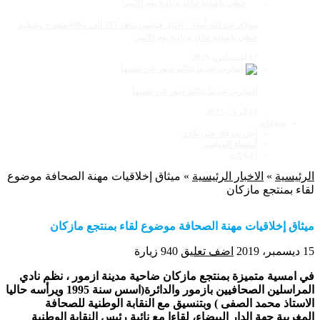
مولاي عبد الله أمغار: إقبال قياسي يناهز 185 ألف و600 متفرج وتنظيم
حظي بإشادة خلال برنامج يوم الاثنين
12 أغسطس، 2025
المغرب:عندما تتكلم صور عن نفسها
23 أبريل، 2025
منوعات
اجي نعرفك على بلادي
أنشطة المواسم
اعـلانات
الرئيسية
»
الاخبار الرئيسية
»
ميثاق إخلاقيات مهنة الصحافة موضوع
لقاء بمنتجع مازكان
ميثاق إخلاقيات مهنة الصحافة موضوع لقاء بمنتجع مازكان
15 ديسمبر، 2019
اضف تعليق
940 زيارة
في امسية متميزة بمنتجع مازكان ضاحية مدينة ازمور ، نظم نادي
المراسلين الصحافيين بازمور والدائرة(اسس سنة 1995 ويرأسه حاليا
الاستاذ محمد الصفى ) وبتنسيق مع النقابة الوطنية للصحافة
المغربية جهة الدار البيضاء، لقاءا مع نائبة رئيس النقابة الوطنية