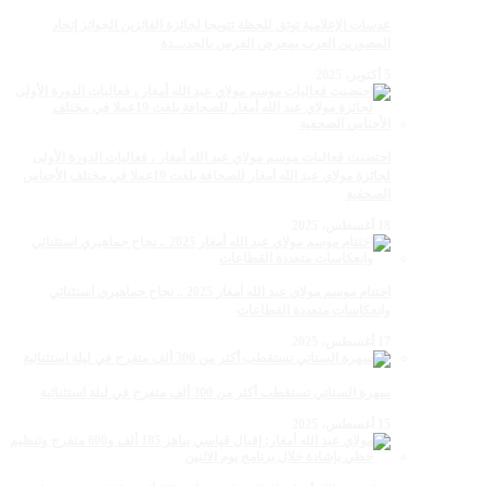
عدسات الإعلامية توتق للحظة تتويجا لجائزة الفائزين الجوائز إتحاد
المصورين العرب بمعرض الفرس بالجديــدة
5 أكتوبر، 2025
احتضنت فعاليات موسم مولاي عبد الله أمغار ، فعاليات الدورة الأولى
لجائزة مولاي عبد الله أمغار للصحافة بلغت 19عملا في مختلف الأجناس
الصحفية
18 أغسطس، 2025
اختتام موسم مولاي عبد الله أمغار 2025 .. نجاح جماهيري استثنائي
وانعكاسات متعددة القطاعات
17 أغسطس، 2025
سهرة الستاتي تستقطب أكثر من 300 ألف متفرج في ليلة استثنائية
15 أغسطس، 2025