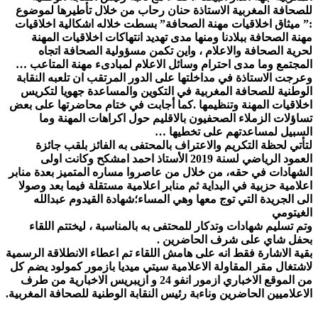
للصحافة المغربية الاستاذة حنان رحاب من خلال تأطيرها لموضوع
:” ميثاق اخلاقيات مهنة الصحافة” بسطت خلاله اشكالية اخلاقيات
مهنة الصحافة ببلادنا ومنها مدى تهديد انتهاكات اخلاقيات المهنة
لحرية الصحافة والاعلام ، واين تكمن مسؤولية الصحافة اتجاه
المجتمع وما مدى احترام وسائل الاعلام لمبادىء مهنة المتاعب …
وعرجت الاستاذة في مداخلتها على الدور المرتقب ان تلعبه النقابة
الوطنية للصحافة المغربية في التكوين والمساعدة جهويا لتكريس
اخلاقيات المهنة وتنظيمها .كما أجابت في ختام محاضرتها على بعض
تساؤلات الزملاء الصحفيون بالاقليم حول اكراهات المهنة وما
السبيل لمساعدتهم على تخطيها …
لتأتي لحظة التكريم والاعتراف بالمحتفى به الفائز بلقب جائزة
العمود الرياضي لسنة 2019 الأستاذ احمد امشكح وكانت اولى
الشهادات في حقه، من خلال من عاصروا مساره المتميز بعدة منابر
اعلامية حزبية في البداية ثم منابر اعلامية مستقلة فيما بعد وصولا
الى الجريدة التي توج معها وهي المساء؛شهادة القيدوم عبدالله
الغيتومي
وتم تسليم شهادات وتدكار للمحتفى به بالمناسبة ، ليختتم اللقاء
بحفل شاي على شرف الحاضرين .
بقية الاشارة فقط انه على هامش اللقاء تم اعطاء الانطلاقة الرسمية
لاشتغال مقر المقاولة الاعلامية سيتي ميديا بازمور كمولود يضم كل
من الموقع الاخباري ازمور انفو 24 و ازيبريس الاخبارية من طرف
الاعلاميين الحاضرين وناءبة رئيس النقابة الوطنية للصحافة المغربية.