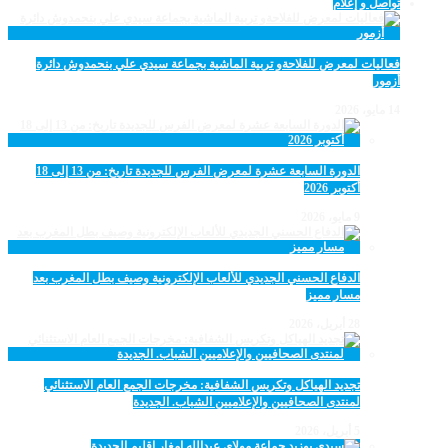
تواصل و إعلام
فعاليات لمعرض للفلاحةو تربية الماشية بجماعة سيدي علي بنحمدوش دائرة
أزمور
14 مايو، 2026
الدورة السابعة عشرة لمعرض الفرس للجديدة تاريخ: من 13 إلى 18
أكتوبر 2026
9 مايو، 2026
الدفاع الحسني الجديدي للألعاب الإلكترونية وصيف بطل المغرب بعد
مسار مميز
28 أبريل، 2026
تجديد الهياكل وتكريس الشفافية: مخرجات الجمع العام الاستثنائي
لمنتدى الصحافيين والإعلاميين الشباب. الجديدة
5 أبريل، 2026