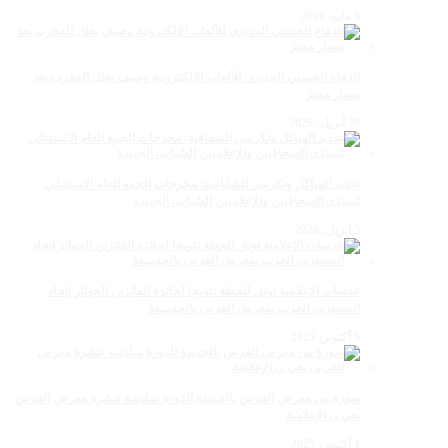
9 مايو، 2026
الدفاع الحسني الجديدي للألعاب الإلكترونية وصيف بطل المغرب بعد
مسار مميز
28 أبريل، 2026
تجديد الهياكل وتكريس الشفافية: مخرجات الجمع العام الاستثنائي
لمنتدى الصحافيين والإعلاميين الشباب. الجديدة
5 أبريل، 2026
عدسات الإعلامية توتق للحظة تتويجا لجائزة الفائزين الجوائز إتحاد
المصورين العرب بمعرض الفرس بالجديــدة
5 أكتوبر، 2025
صورة من معرض الفرس بالجديدة الدورة سادسة عشرة معرض الفرس
بعي ن الإعلامية
4 أكتوبر، 2025