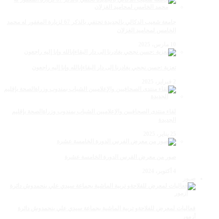
جامعة شعيب الدكالي بالجديدة تحتفي بالذكر 67 لزيارة المغفور له محمد
الخامس لمحاميد الغزلان
10 مارس، 2025
تعزية :حسن نجحي يغادرنا إلى دار البقاءإنالله وإنا إليه راجعون
2 فبراير، 2025
لقاء منتدى الصحافيين والإعلاميين الشباب بمندوب وزراةالصحة بإقليم
الجديدة
25 يناير، 2025
صور من معرض الفرس الدورة الخامسة عشرة
4 أكتوبر، 2024
صـور
فعاليات لمعرض للفلاحةو تربية الماشية بجماعة سيدي علي بنحمدوش دائرة
أزمور