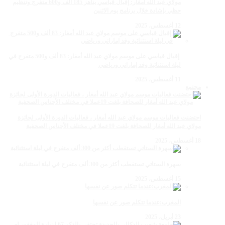
مولاي عبد الله أمغار: إقبال قياسي يناهز 185 ألف و600 متفرج وتنظيم
حظي بإشادة خلال برنامج يوم الاثنين
12 أغسطس، 2025
‏‪ إقبال قياسي على موسم مولاي عبد الله أمغار: 83 ألف و500 متفرج في
ليلة استثنائية وفد إماراتي ورياضي
11 أغسطس، 2025
مجتمع
احتضنت فعاليات موسم مولاي عبد الله أمغار ، فعاليات الدورة الأولى لجائزة
مولاي عبد الله أمغار للصحافة بلغت 19عملا في مختلف الأجناس الصحفية
18 أغسطس، 2025
سهرة الستاتي تستقطب أكثر من 300 ألف متفرج في ليلة استثنائية
15 أغسطس، 2025
المغرب:عندما تتكلم صور عن نفسها
23 أبريل، 2025