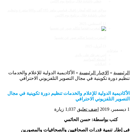
مولاي عبد الله أمغار: إقبال قياسي يناهز 185 ألف و600 متفرج وتنظيم
حظي بإشادة خلال برنامج يوم الاثنين
12 أغسطس، 2025
المغرب:عندما تتكلم صور عن نفسها
23 أبريل، 2025
منوعات
اجي نعرفك على بلادي
أنشطة المواسم
اعـلانات
الرئيسية
»
الاخبار الرئيسية
»
الأكاديمية الدولية للإعلام والخدمات
تنظيم دورة تكوينية في مجال التصوير التلفزيوني الاحترافي
الأكاديمية الدولية للإعلام والخدمات تنظيم دورة تكوينية في مجال
التصوير التلفزيوني الاحترافي
1 ديسمبر، 2019
اضف تعليق
1,037 زيارة
كتب بواسطة: حسن الحاثمي
في إطار تنمية قدرات الصحافيين والصحافيات والمصورين