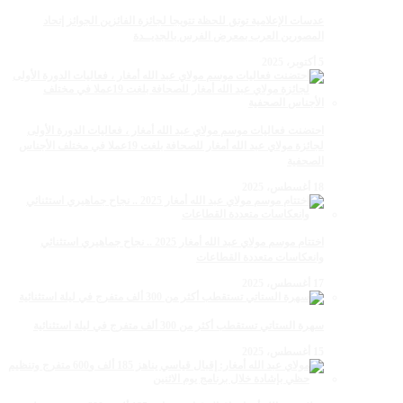
عدسات الإعلامية توتق للحظة تتويجا لجائزة الفائزين الجوائز إتحاد
المصورين العرب بمعرض الفرس بالجديــدة
5 أكتوبر، 2025
احتضنت فعاليات موسم مولاي عبد الله أمغار ، فعاليات الدورة الأولى
لجائزة مولاي عبد الله أمغار للصحافة بلغت 19عملا في مختلف الأجناس
الصحفية
18 أغسطس، 2025
اختتام موسم مولاي عبد الله أمغار 2025 .. نجاح جماهيري استثنائي
وانعكاسات متعددة القطاعات
17 أغسطس، 2025
سهرة الستاتي تستقطب أكثر من 300 ألف متفرج في ليلة استثنائية
15 أغسطس، 2025