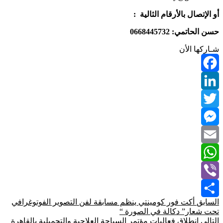
أو الإتصال بالأرقام الثالية :
حسن الحاتمي: 0668445732
شـاركها الأن
Facebook
LinkedIn
Twitter
Messenger
Email
WhatsApp
Viber
السابق
أكت فور كومينتي ينظم مسابقة لفن التصوير الفوتوغرافي
Share
تحت شعار” دكالة في الصورة “
التالي
انطلاق فعاليات مؤتمر السياحة العلاجية والتجميلية بالقاهرة