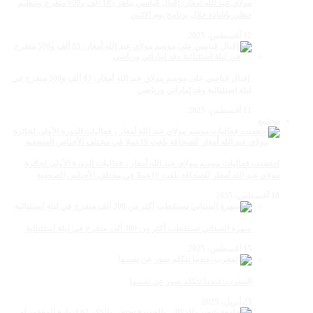
مولاي عبد الله أمغار: إقبال قياسي يناهز 185 ألف و600 متفرج وتنظيم
حظي بإشادة خلال برنامج يوم الاثنين
12 أغسطس، 2025
‏‪ إقبال قياسي على موسم مولاي عبد الله أمغار: 83 ألف و500 متفرج في
ليلة استثنائية وفد إماراتي ورياضي
11 أغسطس، 2025
مجتمع
احتضنت فعاليات موسم مولاي عبد الله أمغار ، فعاليات الدورة الأولى لجائزة
مولاي عبد الله أمغار للصحافة بلغت 19عملا في مختلف الأجناس الصحفية
18 أغسطس، 2025
سهرة الستاتي تستقطب أكثر من 300 ألف متفرج في ليلة استثنائية
15 أغسطس، 2025
المغرب:عندما تتكلم صور عن نفسها
23 أبريل، 2025