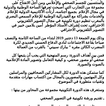
والمنتسبين للجسم الصحفي والإعلامي ومن أجل الانفتاح على
مجموعة من التجارب التي أصبحت تعرفها الساحة الوطنية والدولية
في مجال الإعلام بجميع أجناسه، أرتأت الأكاديمية الدولية للإعلام
والخدمات بشراكة مع الفيدرالية الوطنية للإعلام السمعي البصري
بالمغرب تنظيم دورة تكوينية في مجال التصوير التلفزيوني
الاحترافي، تحت إشراف الأستاذ المؤطر أمين بلامين خبير في
التصوير التلفزيوني الاحترافي
وذلك يوم الجمعة 13 دجنبر 2019 ابتداء من الساعة الثامنة والنصف
صباحا بقاعة الاجتماعات لنادي الدفاع الحسني الجديدي لكرة
المضرب الكائن مقره ” ببارك سبيني” بالقرب من العمالة
فمن بين أهداف الدورة: رسم المنهجية التي يجب أن يتبعها كل
صحفي أو مصور صحفي، و كيفية التعامل وتصوير المادة الإعلامية
بالصوت والصورة.
كما ستمكن هذه الدورة لكل المشاركين الصحافيين والمراسلين
وكل المهتمين والمصورين بالمجال من اكتساب مهارات متقدمة
وتقنيات متطورة في الموضوع.
وستعرف هذه الدورة التكوينية مجموعة من المحاور من بينها :
ـ تقديم ورشة تكوينية في التصوير الصحفي