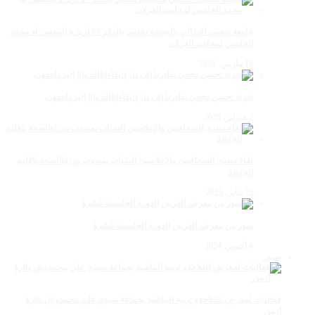
جامعة شعيب الدكالي بالجديدة تحتفي بالذكر 67 لزيارة المغفور له محمد
الخامس لمحاميد الغزلان
10 مارس، 2025
تعزية :حسن نجحي يغادرنا إلى دار البقاءإنالله وإنا إليه راجعون
2 فبراير، 2025
لقاء منتدى الصحافيين والإعلاميين الشباب بمندوب وزراةالصحة بإقليم
الجديدة
25 يناير، 2025
صور من معرض الفرس الدورة الخامسة عشرة
4 أكتوبر، 2024
صـور
فعاليات لمعرض للفلاحةو تربية الماشية بجماعة سيدي علي بنحمدوش دائرة
أزمور