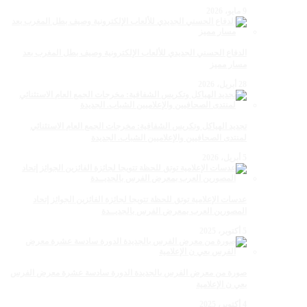
9 مايو، 2026
الدفاع الحسني الجديدي للألعاب الإلكترونية وصيف بطل المغرب بعد
مسار مميز
28 أبريل، 2026
تجديد الهياكل وتكريس الشفافية: مخرجات الجمع العام الاستثنائي
لمنتدى الصحافيين والإعلاميين الشباب. الجديدة
5 أبريل، 2026
عدسات الإعلامية توتق للحظة تتويجا لجائزة الفائزين الجوائز إتحاد
المصورين العرب بمعرض الفرس بالجديــدة
5 أكتوبر، 2025
صورة من معرض الفرس بالجديدة الدورة سادسة عشرة معرض الفرس
بعي ن الإعلامية
4 أكتوبر، 2025