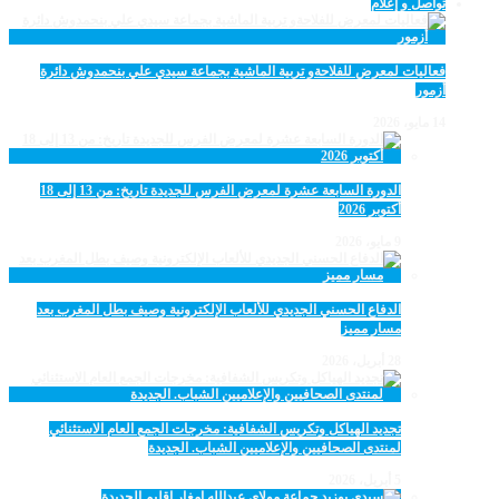
تواصل و إعلام
فعاليات لمعرض للفلاحةو تربية الماشية بجماعة سيدي علي بنحمدوش دائرة
أزمور
14 مايو، 2026
الدورة السابعة عشرة لمعرض الفرس للجديدة تاريخ: من 13 إلى 18
أكتوبر 2026
9 مايو، 2026
الدفاع الحسني الجديدي للألعاب الإلكترونية وصيف بطل المغرب بعد
مسار مميز
28 أبريل، 2026
تجديد الهياكل وتكريس الشفافية: مخرجات الجمع العام الاستثنائي
لمنتدى الصحافيين والإعلاميين الشباب. الجديدة
5 أبريل، 2026