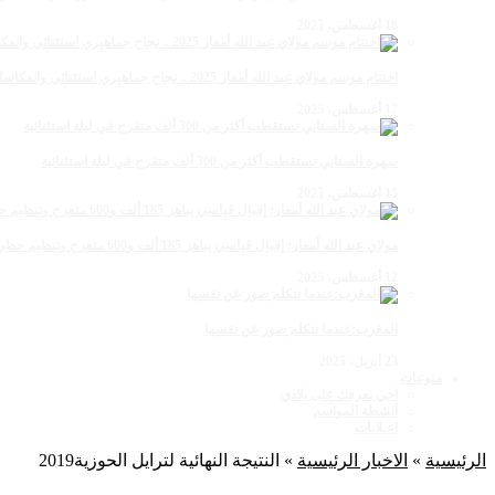
18 أغسطس، 2025
اختتام موسم مولاي عبد الله أمغار 2025 .. نجاح جماهيري استثنائي وانعكاسات متعددة القطاعات
17 أغسطس، 2025
سهرة الستاتي تستقطب أكثر من 300 ألف متفرج في ليلة استثنائية
15 أغسطس، 2025
مولاي عبد الله أمغار: إقبال قياسي يناهز 185 ألف و600 متفرج وتنظيم حظي بإشادة خلال برنامج يوم الاثنين
12 أغسطس، 2025
المغرب:عندما تتكلم صور عن نفسها
23 أبريل، 2025
منوعات
اجي نعرفك على بلادي
أنشطة المواسم
اعـلانات
الرئيسية
»
الاخبار الرئيسية
»
النتيجة النهائية لترايل الحوزية2019