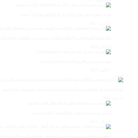
تعزية :حسن نجحي يغادرنا إلى دار البقاءإنالله وإنا إليه راجعون
2 فبراير، 2025
لقاء منتدى الصحافيين والإعلاميين الشباب بمندوب وزراةالصحة بإقليم الجدي
25 يناير، 2025
صور من معرض الفرس الدورة الخامسة عشرة
4 أكتوبر، 2024
صـور
فعاليات لمعرض للفلاحةو تربية الماشية بجماعة سيدي علي بنحمدوش دائرة أزمور
14 مايو، 2026
سيدي بوزيد جماعة مولاي عبدالله امغار إقليم الجديدة
18 يناير، 2026
احتضنت فعاليات موسم مولاي عبد الله أمغار ، فعاليات الدورة الأولى لجائزة مولاي عبد الله أمغار