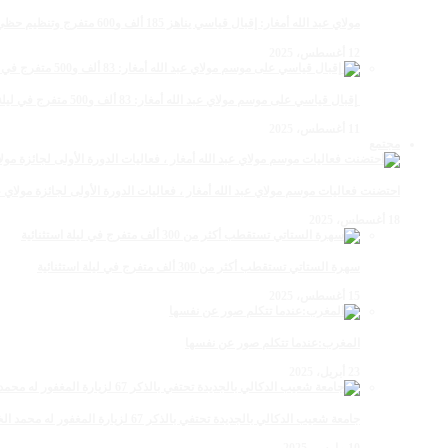
مولاي عبد الله أمغار: إقبال قياسي يناهز 185 ألف و600 متفرج وتنظيم حظي بإشادة خلال برنامج يوم الاثنين
12 أغسطس، 2025
‏‪ إقبال قياسي على موسم مولاي عبد الله أمغار: 83 ألف و500 متفرج في ليلة استثنائية وفد إماراتي ورياضي
11 أغسطس، 2025
مجتمع
احتضنت فعاليات موسم مولاي عبد الله أمغار ، فعاليات الدورة الأولى لجائزة مولاي عبد الله أمغار للصحافة ب
18 أغسطس، 2025
سهرة الستاتي تستقطب أكثر من 300 ألف متفرج في ليلة استثنائية
15 أغسطس، 2025
المغرب:عندما تتكلم صور عن نفسها
23 أبريل، 2025
جامعة شعيب الدكالي بالجديدة تحتفي بالذكر 67 لزيارة المغفور له محمد الخامس لمحاميد الغزلان
10 مارس، 2025