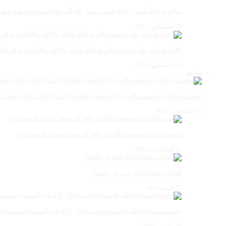
مولاي عبد الله أمغار: إقبال قياسي يناهز 185 ألف و600 متفرج وتنظيم حظي بإشادة خلال برنامج يوم الاثنين
12 أغسطس، 2025
‏‪ إقبال قياسي على موسم مولاي عبد الله أمغار: 83 ألف و500 متفرج في ليلة استثنائية وفد إماراتي ورياضي
11 أغسطس، 2025
مجتمع
احتضنت فعاليات موسم مولاي عبد الله أمغار ، فعاليات الدورة الأولى لجائزة مولاي عبد الله أمغار للصحافة ب
18 أغسطس، 2025
سهرة الستاتي تستقطب أكثر من 300 ألف متفرج في ليلة استثنائية
15 أغسطس، 2025
المغرب:عندما تتكلم صور عن نفسها
23 أبريل، 2025
جامعة شعيب الدكالي بالجديدة تحتفي بالذكر 67 لزيارة المغفور له محمد الخامس لمحاميد الغزلان
10 مارس، 2025