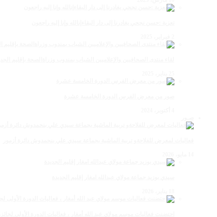
تعزية :حسن نجحي يغادرنا إلى دار البقاءإنالله وإنا إليه راجعون
2 فبراير، 2025
لقاء منتدى الصحافيين والإعلاميين الشباب بمندوب وزراةالصحة بإقليم الجدي
25 يناير، 2025
صور من معرض الفرس الدورة الخامسة عشرة
4 أكتوبر، 2024
صـور
فعاليات لمعرض للفلاحةو تربية الماشية بجماعة سيدي علي بنحمدوش دائرة أزمور
14 مايو، 2026
سيدي بوزيد جماعة مولاي عبدالله امغار إقليم الجديدة
18 يناير، 2026
احتضنت فعاليات موسم مولاي عبد الله أمغار ، فعاليات الدورة الأولى لجائزة مولاي عبد الله أمغار