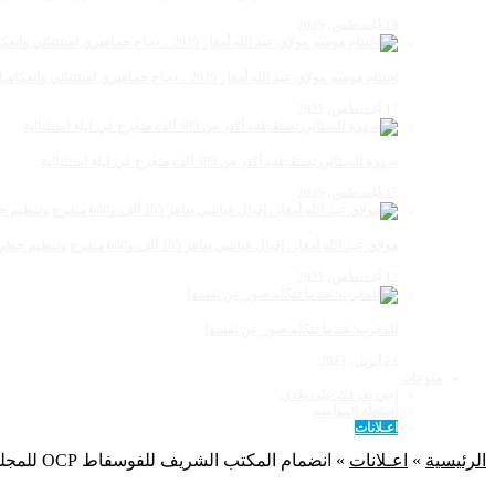
18 أغسطس، 2025
اختتام موسم مولاي عبد الله أمغار 2025 .. نجاح جماهيري استثنائي وانعكاسات متعددة القطاعات
17 أغسطس، 2025
سهرة الستاتي تستقطب أكثر من 300 ألف متفرج في ليلة استثنائية
15 أغسطس، 2025
مولاي عبد الله أمغار: إقبال قياسي يناهز 185 ألف و600 متفرج وتنظيم حظي بإشادة خلال برنامج يوم الاثنين
12 أغسطس، 2025
المغرب:عندما تتكلم صور عن نفسها
23 أبريل، 2025
منوعات
اجي نعرفك على بلادي
أنشطة المواسم
اعـلانات
الرئيسية
»
اعـلانات
»
انضمام المكتب الشريف للفوسفاط OCP للمجلس العالمي للمقاولات من أجل التنمية المستدامة (WBCSD)