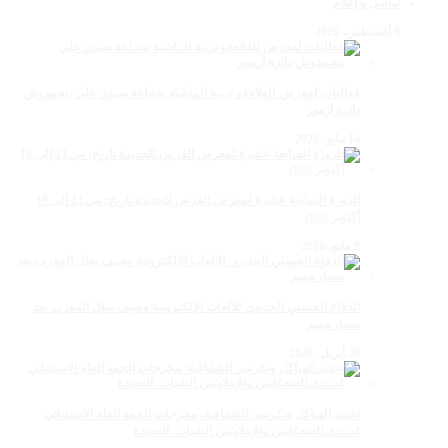
تواصل و إعلام
8 أغسطس، 2026
فعاليات لمعرض للفلاحةو تربية الماشية بجماعة سيدي علي بنحمدوش
دائرة أزمور
14 مايو، 2026
الدورة السابعة عشرة لمعرض الفرس للجديدة تاريخ: من 13 إلى 18
أكتوبر 2026
9 مايو، 2026
الدفاع الحسني الجديدي للألعاب الإلكترونية وصيف بطل المغرب بعد
مسار مميز
28 أبريل، 2026
تجديد الهياكل وتكريس الشفافية: مخرجات الجمع العام الاستثنائي
لمنتدى الصحافيين والإعلاميين الشباب. الجديدة