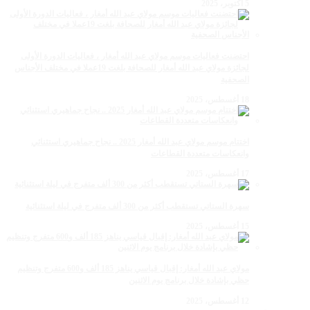
5 أكتوبر، 2025
احتضنت فعاليات موسم مولاي عبد الله أمغار ، فعاليات الدورة الأولى
لجائزة مولاي عبد الله أمغار للصحافة بلغت 19عملا في مختلف الأجناس
الصحفية
18 أغسطس، 2025
اختتام موسم مولاي عبد الله أمغار 2025 .. نجاح جماهيري استثنائي
وانعكاسات متعددة القطاعات
17 أغسطس، 2025
سهرة الستاتي تستقطب أكثر من 300 ألف متفرج في ليلة استثنائية
15 أغسطس، 2025
مولاي عبد الله أمغار: إقبال قياسي يناهز 185 ألف و600 متفرج وتنظيم
حظي بإشادة خلال برنامج يوم الاثنين
12 أغسطس، 2025