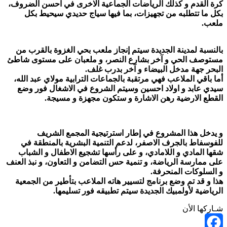
كرة القدم و كذلك الرياضات الجماعية الاخرى في احسن الضروف،
بكل ما تتطلبه من تجهيزات، بما فيها سياج حديدي سيحيط بكل
ملعب.
بالنسبة لمدينة الجديدة سيتم إنجاز ملعب بحي الغزوة بالقرب من
مستوصف الحي و آخر بشارع النصر، و ملعبان على مستوى شاطئ
البحر جهة مدخل البيضاء و آخر بدرب غلف.
أما باقي الملاعب فهي مرتقبة بالجماعات الترابية مولاي عبد الله،
سيدي عابد و اولاد احسين وسيتم الشروع في الاشغال فور وضع
القطع الارضية رهن الاشارة و ستكون مجهزة و مسيجة.
و يدخل هذا المشروع في إطار استرتيجية المجمع الشريف
للفوسفاط بالجرف الاصفر، لدعم التنمية البشرية بالمنطقة في
شقها المادي و اللامادي، و على رأسها تشجيع الاطفال و الشباب
على ممارسة الرياضة، و تنمية حس التضامن و التعاون، و نبذ العنف
و السلوكات المنحرفة.
هذا و قد تم وضع برنامج لتسيير هاته الملاعب بتأطير من الجمعية
الرياضية لأولمبيك الجديدة سيتم تطبيقه فور تسليمها.
شـاركها الأن