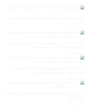
9 مايو، 2026
الدفاع الحسني الجديدي للألعاب الإلكترونية وصيف بطل المغرب بعد
مسار مميز
28 أبريل، 2026
تجديد الهياكل وتكريس الشفافية: مخرجات الجمع العام الاستثنائي
لمنتدى الصحافيين والإعلاميين الشباب. الجديدة
5 أبريل، 2026
عدسات الإعلامية توتق للحظة تتويجا لجائزة الفائزين الجوائز إتحاد
المصورين العرب بمعرض الفرس بالجديــدة
5 أكتوبر، 2025
صورة من معرض الفرس بالجديدة الدورة سادسة عشرة معرض الفرس
بعي ن الإعلامية
4 أكتوبر، 2025