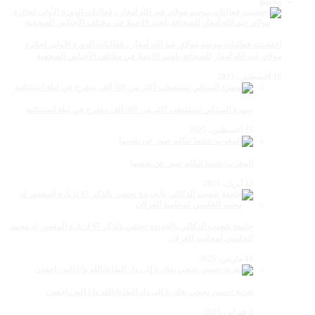
مجتمع
احتضنت فعاليات موسم مولاي عبد الله أمغار ، فعاليات الدورة الأولى لجائزة
مولاي عبد الله أمغار للصحافة بلغت 19عملا في مختلف الأجناس الصحفية
18 أغسطس، 2025
سهرة الستاتي تستقطب أكثر من 300 ألف متفرج في ليلة استثنائية
15 أغسطس، 2025
المغرب:عندما تتكلم صور عن نفسها
23 أبريل، 2025
جامعة شعيب الدكالي بالجديدة تحتفي بالذكر 67 لزيارة المغفور له محمد
الخامس لمحاميد الغزلان
10 مارس، 2025
تعزية :حسن نجحي يغادرنا إلى دار البقاءإنالله وإنا إليه راجعون
2 فبراير، 2025