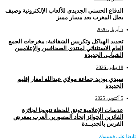
الدفاع الحسني الجديدي للألعاب الإلكترونية وصيف
بطل المغرب بعد مسار مميز
5 أبريل، 2026
تجديد الهياكل وتكريس الشفافية: مخرجات الجمع
العام الاستثنائي لمنتدى الصحافيين والإعلاميين
الشباب. الجديدة
18 يناير، 2026
سيدي بوزيد جماعة مولاي عبدالله امغار إقليم
الجديدة
5 أكتوبر، 2025
عدسات الإعلامية توتق للحظة تتويجا لجائزة
الفائزين الجوائز إتحاد المصورين العرب بمعرض
الفرس بالجديــدة
تابعنا على فيسبوك