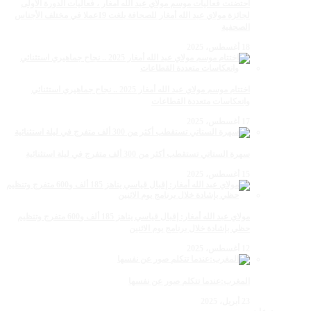
احتضنت فعاليات موسم مولاي عبد الله أمغار ، فعاليات الدورة الأولى
لجائزة مولاي عبد الله أمغار للصحافة بلغت 19عملا في مختلف الأجناس
الصحفية
18 أغسطس، 2025
اختتام موسم مولاي عبد الله أمغار 2025 .. نجاح جماهيري استثنائي
وانعكاسات متعددة القطاعات
17 أغسطس، 2025
سهرة الستاتي تستقطب أكثر من 300 ألف متفرج في ليلة استثنائية
15 أغسطس، 2025
مولاي عبد الله أمغار: إقبال قياسي يناهز 185 ألف و600 متفرج وتنظيم
حظي بإشادة خلال برنامج يوم الاثنين
12 أغسطس، 2025
المغرب:عندما تتكلم صور عن نفسها
23 أبريل، 2025