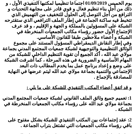
يوم الخميس 01/09/2019 اجتماع
ا
تنظيميا لمكتبها التنفيذي الأول ، و
ذلك من أجل بناء تنظيم فعال و قوي قادر على مجابهة التحديات و
الترافع من أجل التوصل إلى الحلول للتخفيف من التهميش الذي
تتخبط فيه ساكنة الجماعة في إطار الملف الترافعي الذي ستقترحه
الشبكة على المسؤولين بالمملكة و الجهة و الإقليم ، و قد عرف
الإجتماع الأول حضور رؤساء مكاتب الجمعيات المنخرطة في
الشبكة و أعضاء ملاحظين طبقا للقانون الأساسي.
وفي إطار النقاش الديمقراطي المسؤول المستند على مجموع
الوثائق التنظيمية والتوجيهية لشبكة جمعيات المجتمع المدني بجماعة
مولاي عبد الله ، أكد الجميع أن تقوية التنظيم الداخلي للشبكة من
المهام الأساسية و الضرورية في هذه المرحلة ، كما أشرفت الشبكة
على وضع و إعداد برنامج عمل بما يخدم المطالب ذات البعد
الإجتماعي والتنمية بجماعة مولاي عبد الله ليتم عرضها في النهاية
للمصادقة بالإجماع .
و قد اتفق أعضاء المكتب التنفيذي للشبكة على ما يلي :
1: تعميم جميع وثائق الملف القانوني لشبكة جمعيات المجتمع المدني
بجماعة مولاي عبد الله على رؤساء مكاتب الجمعيات المنخرطة في
الشبكة .
2: عقد إجتماعات بين المكتب التنفيذي للشبكة بشكل مفتوح على
باقي رؤساء مكاتب الجمعيات التي تشتغل بتراب الجماعة .