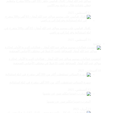
مولاي عبد الله أمغار: إقبال قياسي يناهز 185 ألف و600 متفرج وتنظيم
حظي بإشادة خلال برنامج يوم الاثنين
12 أغسطس، 2025
‏‪ إقبال قياسي على موسم مولاي عبد الله أمغار: 83 ألف و500 متفرج في
ليلة استثنائية وفد إماراتي ورياضي
11 أغسطس، 2025
مجتمع
احتضنت فعاليات موسم مولاي عبد الله أمغار ، فعاليات الدورة الأولى لجائزة
مولاي عبد الله أمغار للصحافة بلغت 19عملا في مختلف الأجناس الصحفية
18 أغسطس، 2025
سهرة الستاتي تستقطب أكثر من 300 ألف متفرج في ليلة استثنائية
15 أغسطس، 2025
المغرب:عندما تتكلم صور عن نفسها
23 أبريل، 2025