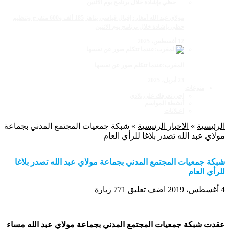
مولاي عبد الله أمغار: إقبال قياسي يناهز 185 ألف و600 متفرج وتنظيم
حظي بإشادة خلال برنامج يوم الاثنين
12 أغسطس، 2025
المغرب:عندما تتكلم صور عن نفسها
23 أبريل، 2025
منوعات
اجي نعرفك على بلادي
أنشطة المواسم
اعـلانات
الرئيسية
»
الاخبار الرئيسية
»
شبكة جمعيات المجتمع المدني بجماعة
مولاي عبد الله تصدر بلاغا للرأي العام
شبكة جمعيات المجتمع المدني بجماعة مولاي عبد الله تصدر بلاغا
للرأي العام
4 أغسطس، 2019
اضف تعليق
771 زيارة
عقدت شبكة جمعيات المجتمع المدني بجماعة مولاي عبد الله مساء