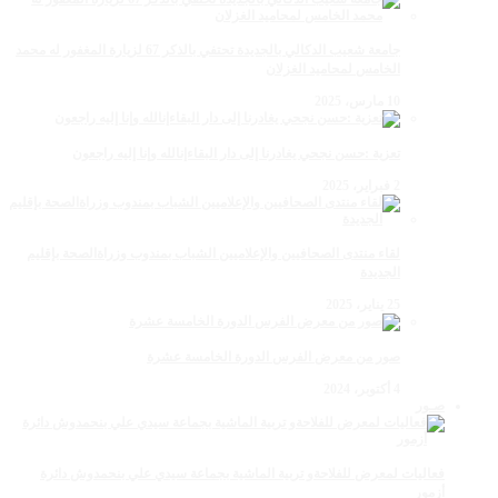
جامعة شعيب الدكالي بالجديدة تحتفي بالذكر 67 لزيارة المغفور له محمد
الخامس لمحاميد الغزلان
10 مارس، 2025
تعزية :حسن نجحي يغادرنا إلى دار البقاءإنالله وإنا إليه راجعون
2 فبراير، 2025
لقاء منتدى الصحافيين والإعلاميين الشباب بمندوب وزراةالصحة بإقليم
الجديدة
25 يناير، 2025
صور من معرض الفرس الدورة الخامسة عشرة
4 أكتوبر، 2024
صـور
فعاليات لمعرض للفلاحةو تربية الماشية بجماعة سيدي علي بنحمدوش دائرة
أزمور