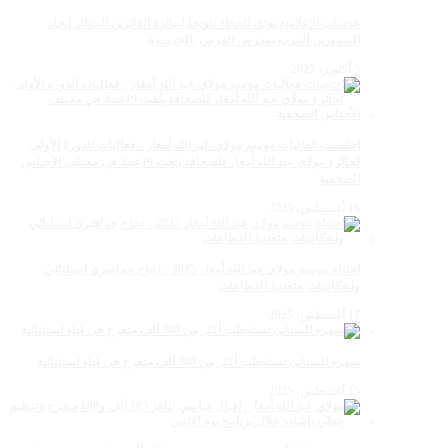
عدسات الإعلامية توتق للحظة تتويجا لجائزة الفائزين الجوائز إتحاد
المصورين العرب بمعرض الفرس بالجديــدة
5 أكتوبر، 2025
احتضنت فعاليات موسم مولاي عبد الله أمغار ، فعاليات الدورة الأولى
لجائزة مولاي عبد الله أمغار للصحافة بلغت 19عملا في مختلف الأجناس
الصحفية
18 أغسطس، 2025
اختتام موسم مولاي عبد الله أمغار 2025 .. نجاح جماهيري استثنائي
وانعكاسات متعددة القطاعات
17 أغسطس، 2025
سهرة الستاتي تستقطب أكثر من 300 ألف متفرج في ليلة استثنائية
15 أغسطس، 2025