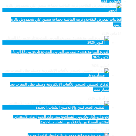
تواصل و إعلام
فعاليات لمعرض للفلاحةو تربية الماشية بجماعة سيدي علي بنحمدوش دائرة
أزمور
14 مايو، 2026
الدورة السابعة عشرة لمعرض الفرس للجديدة تاريخ: من 13 إلى 18
أكتوبر 2026
9 مايو، 2026
الدفاع الحسني الجديدي للألعاب الإلكترونية وصيف بطل المغرب بعد
مسار مميز
28 أبريل، 2026
تجديد الهياكل وتكريس الشفافية: مخرجات الجمع العام الاستثنائي
لمنتدى الصحافيين والإعلاميين الشباب. الجديدة
5 أبريل، 2026