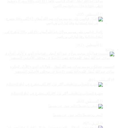
مولاي عبد الله أمغار: إقبال قياسي يناهز 185 ألف و600 متفرج وتنظيم
حظي بإشادة خلال برنامج يوم الاثنين
12 أغسطس، 2025
‏‪ إقبال قياسي على موسم مولاي عبد الله أمغار: 83 ألف و500 متفرج في
ليلة استثنائية وفد إماراتي ورياضي
11 أغسطس، 2025
مجتمع
احتضنت فعاليات موسم مولاي عبد الله أمغار ، فعاليات الدورة الأولى لجائزة
مولاي عبد الله أمغار للصحافة بلغت 19عملا في مختلف الأجناس الصحفية
18 أغسطس، 2025
سهرة الستاتي تستقطب أكثر من 300 ألف متفرج في ليلة استثنائية
15 أغسطس، 2025
المغرب:عندما تتكلم صور عن نفسها
23 أبريل، 2025