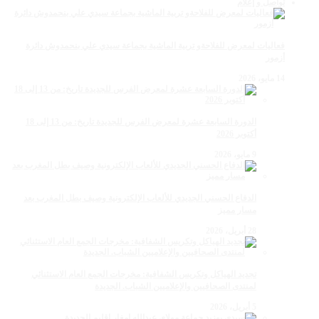
تواصل و إعلام
فعاليات لمعرض للفلاحةو تربية الماشية بجماعة سيدي علي بنحمدوش دائرة
أزمور
14 مايو، 2026
الدورة السابعة عشرة لمعرض الفرس للجديدة تاريخ: من 13 إلى 18
أكتوبر 2026
9 مايو، 2026
الدفاع الحسني الجديدي للألعاب الإلكترونية وصيف بطل المغرب بعد
مسار مميز
28 أبريل، 2026
تجديد الهياكل وتكريس الشفافية: مخرجات الجمع العام الاستثنائي
لمنتدى الصحافيين والإعلاميين الشباب. الجديدة
5 أبريل، 2026