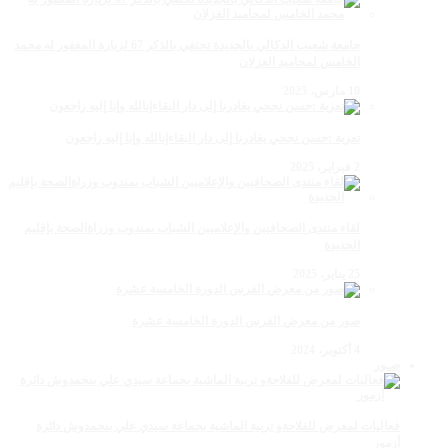
جامعة شعيب الدكالي بالجديدة تحتفي بالذكر 67 لزيارة المغفور له محمد
الخامس لمحاميد الغزلان
10 مارس، 2025
تعزية :حسن نجحي يغادرنا إلى دار البقاءإنالله وإنا إليه راجعون
2 فبراير، 2025
لقاء منتدى الصحافيين والإعلاميين الشباب بمندوب وزراةالصحة بإقليم
الجديدة
25 يناير، 2025
صور من معرض الفرس الدورة الخامسة عشرة
4 أكتوبر، 2024
صـور
فعاليات لمعرض للفلاحةو تربية الماشية بجماعة سيدي علي بنحمدوش دائرة
أزمور