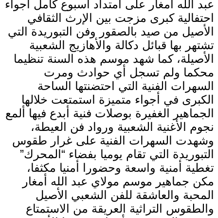
عبد الله أمغار على امتداد أسبوع كامل أجواء
احتفالية كبرى مزجت بين الإرث الثقافي
الأصيل من صيد بالصقور وفن التبوريدة التي
تشتهر بها قبائل دكالة والأهازيج الشعبية
الأصيلة، كما شهد موسم هذه السنة تنظيما
محكما ولم تسجل أي حوادث ومرت
السهرات الفنية التي احتضنتها الساحة
الكبرى في أجواء متميزة استمتعت خلالها
الجماهير الغفيرة بوصلات فنية أبدع فيها ألمع
نجوم الأغنية الشعبية ورواد فن العيطة،
وشهدت السهرات الفنية على غرار طقوس
التبوريدة التي تقام يوميا بفضاء “المحرك”
تغطية أمنية واسعة وحضورا أمنيا مكثفا،
مكن جماهير موسم مولاي عبد الله أمغار
المحبة والعاشقة للفن الشعبي الأصيل
والطقوس التراثية العريقة من الاستمتاع