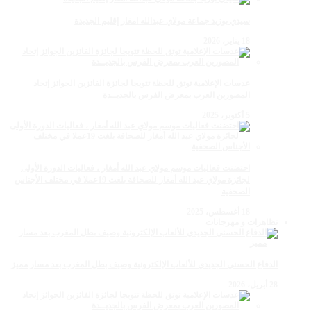
سيدي بوزيد جماعة مولاي عبدالله امغار إقليم الجديدة
18 يناير، 2026
عدسات الإعلامية توتق للحظة تتويجا لجائزة الفائزين الجوائز إتحاد
المصورين العرب بمعرض الفرس بالجديــدة
5 أكتوبر، 2025
احتضنت فعاليات موسم مولاي عبد الله أمغار ، فعاليات الدورة الأولى
لجائزة مولاي عبد الله أمغار للصحافة بلغت 19عملا في مختلف الأجناس
الصحفية
18 أغسطس، 2025
تظاهرات و مهرجانات
الدفاع الحسني الجديدي للألعاب الإلكترونية وصيف بطل المغرب بعد مسار مميز
28 أبريل، 2026