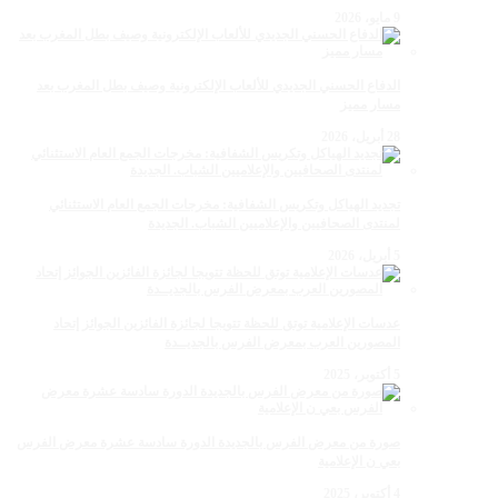
9 مايو، 2026
الدفاع الحسني الجديدي للألعاب الإلكترونية وصيف بطل المغرب بعد
مسار مميز
28 أبريل، 2026
تجديد الهياكل وتكريس الشفافية: مخرجات الجمع العام الاستثنائي
لمنتدى الصحافيين والإعلاميين الشباب. الجديدة
5 أبريل، 2026
عدسات الإعلامية توتق للحظة تتويجا لجائزة الفائزين الجوائز إتحاد
المصورين العرب بمعرض الفرس بالجديــدة
5 أكتوبر، 2025
صورة من معرض الفرس بالجديدة الدورة سادسة عشرة معرض الفرس
بعي ن الإعلامية
4 أكتوبر، 2025