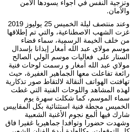
وتزجية النفس في أجواء يسودها الأمن
والآمان.
وعند منتصف ليلة الخميس 25 يوليوز 2019
غزت الشهب الاصطناعية، والتي تم إطلاقها
من خلف الخيمة الرسمية، سماء فضاء
موسم مولاي عبد الله أمغار إيذانا بإسدال
الستار على فعاليات موسم الولي الصالح
مولاي عبد الله أمغار و رسمت لوحات فنية
رائعة تفاعلت معها الجماهير الغفيرة، حيث
تهافتت الهواتف النقالة لالتقاط صور تذكارية
لهذه المشاهد واللوحات الفنية التي غطت
سماء الموسم، كما شكلت سهرة يوم
الخميس محطة فنية استثنائية بكل المقاييس
شارك فيها ألمع نجوم الأغنية الشعبية
وشهدت حضورا وتوافدا جماهيريا غفيرا فاق
كل التوقعات، وكالعادة أبدع الفنان الشعبي