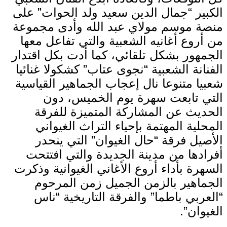
الكبير “جمال الدين سعيد ولد الحوات” على
منصة موسم مولاي عبد الله وأدى مجموعة
من أروع أغانيه الشعبية والتي تفاعل معها
الجمهور بشكل تلقائي، كما أدت بكل اقتدار
الفنانة الشعبية “نجوى عتاب” كشكولا غنائيا
شعبيا متنوعا نال إعجاب الجماهير القياسية
التي تابعت سهرة يوم الخميس، دون
الحديث عن المشاركة المتميزة للفرقة
المحلية المهتمة بإحياء التراث الغيواني
الأصيل فرقة “حال الغيوان” التي ينحدر
أفرادها من مدينة الجديدة والتي افتتحت
السهرة بأداء أروع الأغاني الغيوانية وذكرت
الجماهير بالزمن الجميل زمن المرحوم
“العربي باطما” والفرقة التاريخية “ناس
الغيوان”.