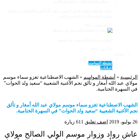
مولاي عبد الله أمغار: إقبال قياسي يناهز 185 ألف و600 متفرج وتنظيم
حظي بإشادة خلال برنامج يوم الاثنين
12 أغسطس، 2025
المغرب:عندما تتكلم صور عن نفسها
23 أبريل، 2025
منوعات
اجي نعرفك على بلادي
أنشطة المواسم
اعـلانات
الرئيسية
»
أنشطة المواسم
»
الشهب الاصطناعية تغزو سماء موسم
مولاي عبد الله أمغار و تألق نجم الأغنية الشعبية “سعيد ولد الحوات”
في السهرة الختامية.
الشهب الاصطناعية تغزو سماء موسم مولاي عبد الله أمغار و تألق
نجم الأغنية الشعبية “سعيد ولد الحوات” في السهرة الختامية.
26 يوليو، 2019
اضف تعليق
611 زيارة
عاش رواد وزوار موسم الولي الصالح مولاي