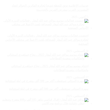
عدسات الإعلامية توتق للحظة تتويجا لجائزة الفائزين الجوائز إتحاد
المصورين العرب بمعرض الفرس بالجديــدة
5 أكتوبر، 2025
احتضنت فعاليات موسم مولاي عبد الله أمغار ، فعاليات الدورة الأولى
لجائزة مولاي عبد الله أمغار للصحافة بلغت 19عملا في مختلف الأجناس
الصحفية
18 أغسطس، 2025
اختتام موسم مولاي عبد الله أمغار 2025 .. نجاح جماهيري استثنائي
وانعكاسات متعددة القطاعات
17 أغسطس، 2025
سهرة الستاتي تستقطب أكثر من 300 ألف متفرج في ليلة استثنائية
15 أغسطس، 2025