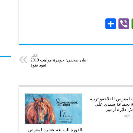
S
V
W
h
i
h
a
b
a
r
e
t
التالي
بيان صحفي: جوهرة مواهب 2019
تعود بقوة
e
r
s
A
p
p
 لمعرض للفلاحةو تربية
ة بجماعة سيدي علي
ش دائرة أزمور
الدورة السابعة عشرة لمعرض