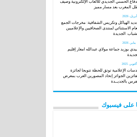
دفاع الحسني الجديدي للألعاب الإلكترونية وصيف
ل المغرب بعد مسار مميز
ديد الهياكل وتكريس الشفافية: مخرجات الجمع
عام الاستثنائي لمنتدى الصحافيين والإعلاميين
شباب. الجديدة
20
دي بوزيد جماعة مولاي عبدالله امغار إقليم
جديدة
سات الإعلامية توتق للحظة تتويجا لجائزة
فائزين الجوائز إتحاد المصورين العرب بمعرض
فرس بالجديــدة
نا على فيسبوك