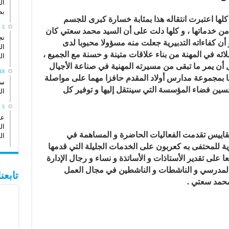
ال
بط
، كلها اعتبرت انتقاله هذا بمثابة خسارة كبرى للجسم
5 أبريل، 2026
 من خدماتها ، و كلها دلت على أن السيد محمد سعتي كان
تج
و أن كفاءاته التدبيرية جعلت منه مسؤولا محبوبا لدى
ال
ه في المهنة من بناء علاقات متينة و حسنة مع الجميع ،
ال
أن يمر ما تبقى من مسيرته المهنية في صناعة الأجيال
18 يناير، 26
ها بمجموعة مدارس أولاد المقدم حافزا مهما على مواصلة
سي
تحسين فضاء المؤسسة التي سينتقل إليها و توفير كل
ال
5 أكتوبر، 2025
عد
ال
مقاييس تقدمت الفعاليات الحاضرة و المساهمة في
ال
ية للمحتفى به كعربون على الخدمات الجليلة التي قدمها
ا على تقدير الأستاذات و الأساتذة و نساء و رجال الإدارة
ون المدرسي و الناشطات و الناشطين في مجال العمل
تابع
محمد سعتي .