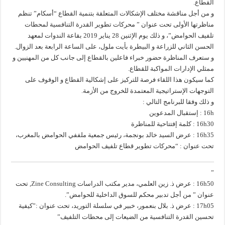
القطاع.
و من أجل مناقشة مختلف الإشكالات المتعلقة بتنمية القطاع “أسكام” تنظم
مناظرتها الأولى تحت عنوان ” محركات تطوير القدرة التنافسية لمحطات
تلفيف الحوامض”، و ذلك يوم الإثنين 28 يناير 2019 بقاعة الندوات لمعهد
الحسن الثاني للزراعة و البيطرة بأيت ملول، على الساعة الرابعة بعد الزوال.
و ستعرف المناظرة حضور خبراء فاعلين بالقطاع إلى جانب كل من المهنيين و
ممثلي الإدارات المواكبة للقطاع.
كما سيكون هذا اللقاء فرصة للتركيز على إشكالية القطاع و الوقوف على
التوجهات الإستراتيجية المعتمدة للخروج من الأزمة.
و ذلك وفقا للبرنامج التالي :
16h : إستقبال المدعوين
16h30 : كلمة إفتتاحية للمناظرة
16h35 : عرض السيد خالد بونجمة، رئيس جمعية ملففي الحوامض بالمغرب،
تحت عنوان : “محركات تطوير قطاع تلفيف الحوامض
”
16h50 : عرض ذ. زين العلمي، مدير مكتب الدراسات Zine Consulting, تحت
عنوان ” من أجل تدبير محكم للسوق الداخلية للحوامض”.
17h05 : عرض ذ. بلال بنعمور، خبير في سلسلة التوريد، تحت عنوان :”كيفية
تحسين القدرة التنافسية من الضيعات إلى محطات التلفيف”