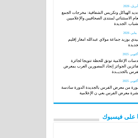
ديد الهياكل وتكريس الشفافية: مخرجات الجمع
عام الاستثنائي لمنتدى الصحافيين والإعلاميين
شباب. الجديدة
20
دي بوزيد جماعة مولاي عبدالله امغار إقليم
جديدة
سات الإعلامية توتق للحظة تتويجا لجائزة
فائزين الجوائز إتحاد المصورين العرب بمعرض
فرس بالجديــدة
رة من معرض الفرس بالجديدة الدورة سادسة
رة معرض الفرس بعي ن الإعلامية
نا على فيسبوك