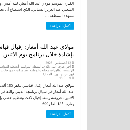
الكبرى بموسم مولاي عبد الله أمغار، ليلة أمس، و
تشهده المنطقة …
أكمل القراءة »
بإشادة خلال برنامج يوم الاثنين
12 أغسطس، 2025
أجي نعرف على بلادي
,
أنشطة المواسم
,
أنشطة المواسم
الرئيسية
,
تظاهرات محليه والوطنية
,
تظاهرات و مهرجانات
,
نيوز سيدي بوزيد المحلية
43
0
عبد الله أمغار في سياق برنامجه الديني والثقافي
الاثنين، عروضه وسط إقبال لافت وتنظيم حظي بإشا
يقارب 185 ألفا و600 …
أكمل القراءة »