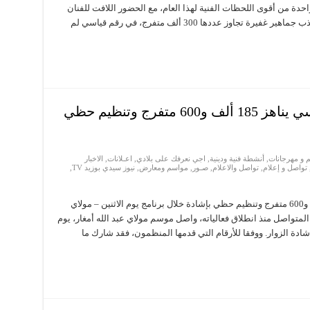
احدة من أقوى اللحظات الفنية لهذا العام، مع الحضور اللافت للفنان
الشعبي عبد العزيز الستاتي، الذي استطاع أن يجذب جماهير غفيرة تجاوز عددها 300 ألف متفرج، في رقم قياسي لم
مولاي عبد الله أمغار: إقبال قياسي يناهز 185 ألف و600 متفرج وتنظيم حظي
 و مهرجانات
,
أنشطة فنية ودينية
,
اجي نعرفك على بلادي
,
اعـلانات
,
الاخبار
تواصل و إعلام
,
تواصل والاعلام
,
صـور
,
مواسم ومعارض
,
نيوز سيدي بوزيد TV
,
مولاي عبد الله أمغار: إقبال قياسي يناهز 185 ألف و600 متفرج وتنظيم حظي بإشادة خلال برنامج يوم الاثنين – مولاي
 المتواصل منذ انطلاق فعالياته، واصل موسم مولاي عبد الله أمغار، يوم
دة الزوار. ووفقا للأرقام التي قدمها المنظمون، فقد شارك ما