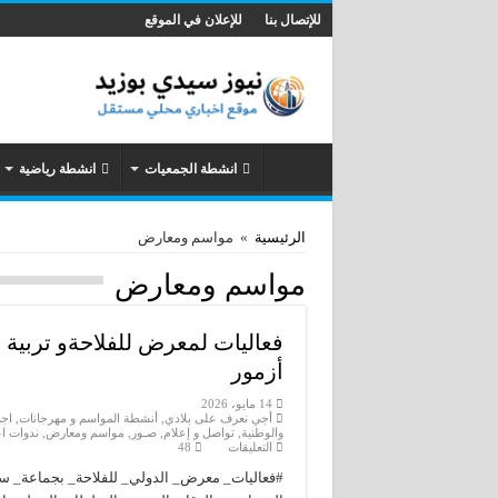
للإتصال بنا
للإعلان في الموقع
انشطة الجمعيات
انشطة رياضية
الرئيسية
»
مواسم ومعارض
مواسم ومعارض
فعاليات لمعرض للفلاحةو تربية
أزمور
14 مايو، 2026
أجي نعرف على بلادي
,
أنشطة المواسم و مهرجانات
,
اج
والوطنية
,
تواصل و إعلام
,
صـور
,
مواسم ومعارض
,
ندوات اع
على
التعليقات
48
فعاليات
لمعرض
#فعاليات_ معرض_ الدولي_ للفلاحة_ بجماعة_
للفلاحةو