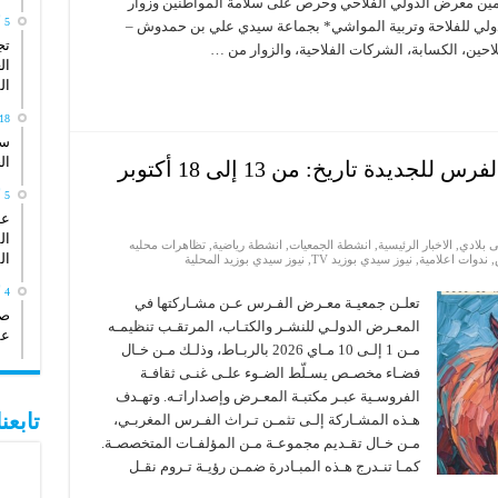
تامين معرض الدولي الفلاحي وحرص على سلامة المواطنين وزوار
5 أبريل، 2026
ولي للفلاحة وتربية المواشي* بجماعة سيدي علي بن حمدوش –
تج
احين، الكسابة، الشركات الفلاحية، والزوار من …
ال
ال
18 يناير، 26
سي
ال
الدورة السابعة عشرة لمعرض الفرس للجديدة تاريخ: من 13 إلى 18 أكتوبر
5 أكتوبر، 2025
عد
ال
 بلادي
,
الاخبار الرئيسية
,
انشطة الجمعيات
,
انشطة رياضية
,
تظاهرات محليه
ال
,
ندوات اعلامية
,
نيوز سيدي بوزيد TV
,
نيوز سيدي بوزيد المحلية
4 أكتوبر، 2025
تعلـن جمعيـة معـرض الفـرس عـن مشـاركتها في
صو
المعـرض الدولـي للنشـر والكتـاب، المرتقـب تنظيمـه
عش
مـن 1 إلـى 10 مـاي 2026 بالربـاط، وذلـك مـن خـال
فضـاء مخصـص يسـلّط الضـوء علـى غنـى ثقافـة
الفروسـية عبـر مكتبـة المعـرض وإصداراتـه. وتهـدف
تابع
هـذه المشـاركة إلـى تثمـن تـراث الفـرس المغربـي،
مـن خـال تقـديم مجموعـة مـن المؤلفـات المتخصصـة.
كمـا تنـدرج هـذه المبـادرة ضمـن رؤيـة تـروم نقـل