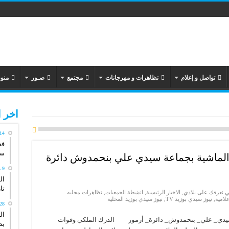
تواصل و إعلام
تظاهرات و مهرجانات
مجتمع
صـور
منو
اخر ا
14 مايو، 026
فع
سي
 الماشية بجماعة سيدي علي بنحمدوش دائرة
9 مايو، 2026
ال
تاريخ
ي نعرفك على بلادي
,
الاخبار الرئيسية
,
انشطة الجمعيات
,
تظاهرات محليه
لامية
,
نيوز سيدي بوزيد TV
,
نيوز سيدي بوزيد المحلية
28 أبريل، 26
ال
 سيدي_ علي_ بنحمدوش_ دائرة_ أزمور الدرك الملكي وقوات
بط