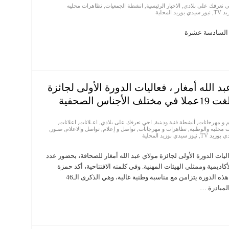
ي نعرفك على بلادي
,
الاخبار الرئيسية
,
انشطة الجمعيات
,
تظاهرات محليه
 TV
,
نيوز سيدي بوزيد المحلية
الله أمغار ، فعاليات الدورة الأولى لجائزة
 الصحفية
 و مهرجانات
,
أنشطة فنية ودينية
,
اجي نعرفك على بلادي
,
اعـلانات
,
اعلانات
,
 محليه والوطنية
,
تظاهرات و مهرجانات
,
تواصل و إعلام
,
تواصل والاعلام
,
صـور
,
 بوزيد TV
,
نيوز سيدي بوزيد المحلية
يات الدورة الأولى لجائزة مولاي عبد الله أمغار للصحافة، بحضور عدد
كاديمية وممثلي الهيئات المهنية. وفي كلمته الافتتاحية، أكد حمزة
رويجع، رئيس اللجنة التنظيمية للجائزة، أن تنظيم هذه الدورة يتزامن مع مناسبة وطنية غالية، وهي الذكرى الـ46
لمبادرة …